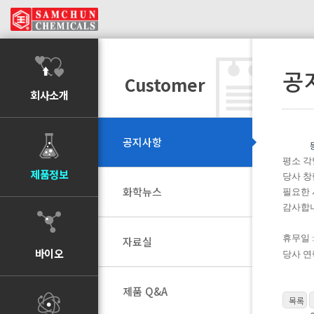
공
Customer
회사소개
공지사항
평소 각
제품정보
당사 창
화학뉴스
필요한 
감사합
​휴무일 : 
자료실
바이오
당사 연락
제품 Q&A