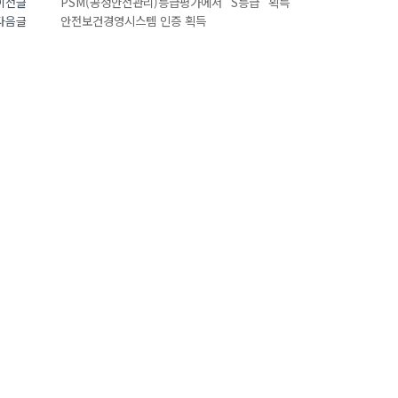
PSM(공정안전관리)등급평가에서 "S등급" 획득
이전글
안전보건경영시스템 인증 획득
다음글