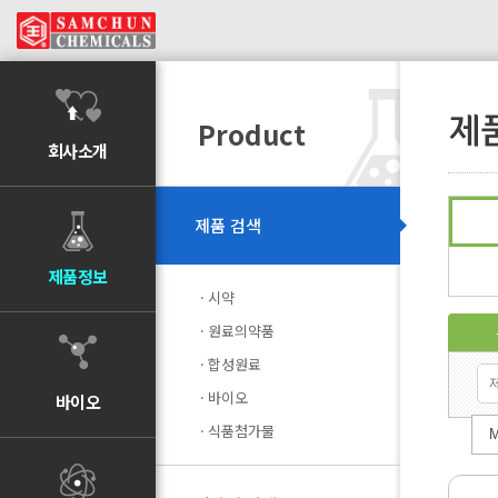
제
Product
회사소개
제품 검색
제품정보
시약
원료의약품
합성원료
바이오
바이오
식품첨가물