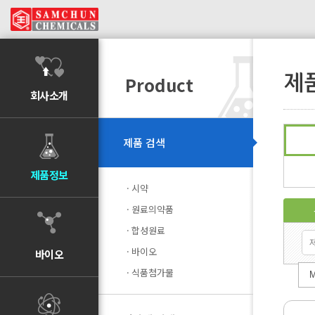
제
Product
회사소개
제품 검색
제품정보
시약
원료의약품
합성원료
바이오
바이오
식품첨가물