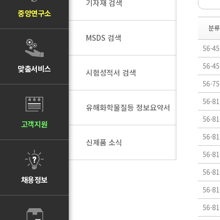
기자재 검색
중앙연구소
분류
MSDS 검색
56-45
56-45
맞춤서비스
시험성적서 검색
56-75
56-81
유해화학물질등 정보요약서
56-81
고객지원
56-81
신제품 소식
56-81
56-81
채용정보
56-81
56-81