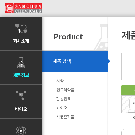
제
Product
회사소개
제품 검색
제품정보
시약
원료의약품
합성원료
바이오
바이오
식품첨가물