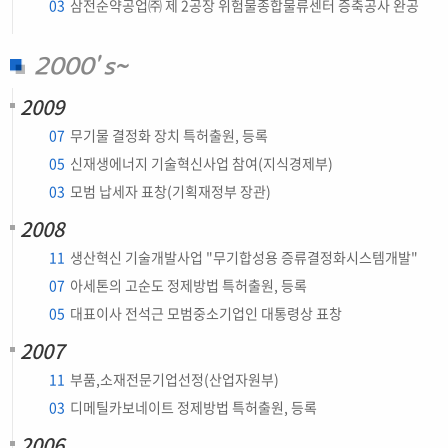
03
삼전순약공업㈜ 제 2공장 위험물종합물류센터 증축공사 완공
2000’s~
2009
07
무기물 결정화 장치 특허출원, 등록
05
신재생에너지 기술혁신사업 참여(지식경제부)
03
모범 납세자 표창(기획재정부 장관)
2008
11
생산혁신 기술개발사업 "무기합성용 증류결정화시스템개발"
07
아세톤의 고순도 정제방법 특허출원, 등록
05
대표이사 전석근 모범중소기업인 대통령상 표창
2007
11
부품,소재전문기업선정(산업자원부)
03
디메틸카보네이트 정제방법 특허출원, 등록
2006