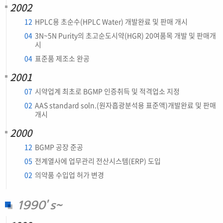
2002
12
HPLC용 초순수(HPLC Water) 개발완료 및 판매 개시
04
3N~5N Purity의 초고순도시약(HGR) 20여품목 개발 및 판매개
시
04
표준품 제조소 완공
2001
07
시약업계 최초로 BGMP 인증취득 및 적격업소 지정
02
AAS standard soln.(원자흡광분석용 표준액)개발완료 및 판매
개시
2000
12
BGMP 공장 준공
05
전계열사에 업무관리 전산시스템(ERP) 도입
02
의약품 수입업 허가 변경
1990’s~