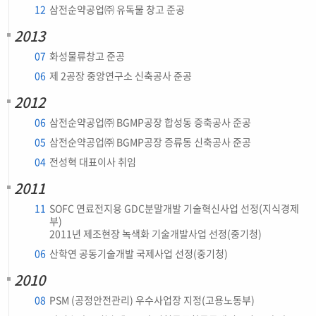
12
삼전순약공업㈜ 유독물 창고 준공
2013
07
화성물류창고 준공
06
제 2공장 중앙연구소 신축공사 준공
2012
06
삼전순약공업㈜ BGMP공장 합성동 증축공사 준공
05
삼전순약공업㈜ BGMP공장 증류동 신축공사 준공
04
전성혁 대표이사 취임
2011
11
SOFC 연료전지용 GDC분말개발 기술혁신사업 선정(지식경제
부)
2011년 제조현장 녹색화 기술개발사업 선정(중기청)
06
산학연 공동기술개발 국제사업 선정(중기청)
2010
08
PSM (공정안전관리) 우수사업장 지정(고용노동부)