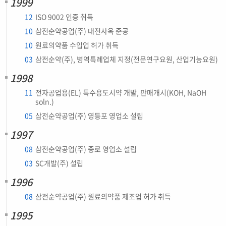
1999
12
ISO 9002 인증 취득
10
삼전순약공업(주) 대전사옥 준공
10
원료의약품 수입업 허가 취득
03
삼전순약(주), 병역특례업체 지정(전문연구요원, 산업기능요원)
1998
11
전자공업용(EL) 특수용도시약 개발, 판매개시(KOH, NaOH
soln.)
05
삼전순약공업(주) 영등포 영업소 설립
1997
08
삼전순약공업(주) 종로 영업소 설립
03
SC개발(주) 설립
1996
08
삼전순약공업(주) 원료의약품 제조업 허가 취득
1995