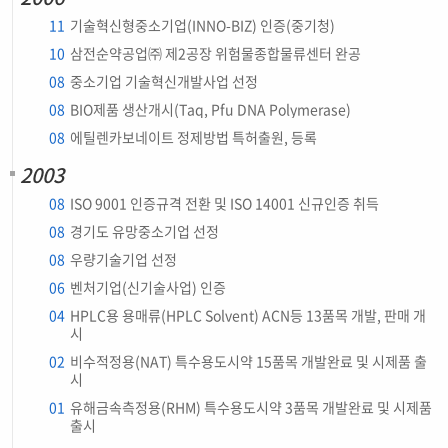
11
기술혁신형중소기업(INNO-BIZ) 인증(중기청)
10
삼전순약공업㈜ 제2공장 위험물종합물류센터 완공
08
중소기업 기술혁신개발사업 선정
08
BIO제품 생산개시(Taq, Pfu DNA Polymerase)
08
에틸렌카보네이트 정제방법 특허출원, 등록
2003
08
ISO 9001 인증규격 전환 및 ISO 14001 신규인증 취득
08
경기도 유망중소기업 선정
08
우량기술기업 선정
06
벤처기업(신기술사업) 인증
04
HPLC용 용매류(HPLC Solvent) ACN등 13품목 개발, 판매 개
시
02
비수적정용(NAT) 특수용도시약 15품목 개발완료 및 시제품 출
시
01
유해금속측정용(RHM) 특수용도시약 3품목 개발완료 및 시제품
출시