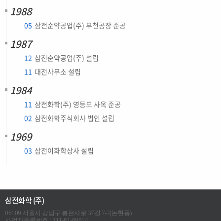
1988
05
삼전순약공업(주) 부천공장 준공
1987
12
삼전순약공업(주) 설립
11
대전사무소 설립
1984
11
삼전화학(주) 영등포 사옥 준공
02
삼전화학주식회사 법인 설립
1969
03
삼전이화학상사 설립
삼전화학 (주)
06109 서울시 강남구 봉은사로 37길 7-7(논현동)
사업자등록번호 : 211-81-68614