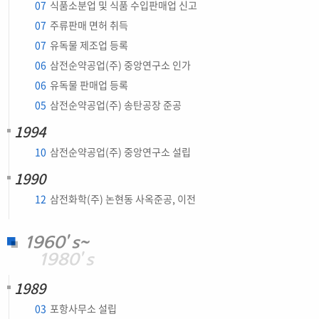
07
식품소분업 및 식품 수입판매업 신고
07
주류판매 면허 취득
07
유독물 제조업 등록
06
삼전순약공업(주) 중앙연구소 인가
06
유독물 판매업 등록
05
삼전순약공업(주) 송탄공장 준공
1994
10
삼전순약공업(주) 중앙연구소 설립
1990
12
삼전화학(주) 논현동 사옥준공, 이전
1960’s~
1980’s
1989
03
포항사무소 설립