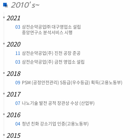
2010’s~
2021
03
삼전순약공업㈜ 대구영업소 설립
중앙연구소 분석서비스 시행
2020
11
삼전순약공업(주) 진천 공장 준공
03
삼전순약공업(주) 금천 영업소 설립
2018
09
PSM (공정안전관리) S등급(우수등급) 획득(고용노동부)
2017
07
나노기술 발전 공적 장관상 수상 (산업부)
2016
04
청년 친화 강소기업 인증(고용노동부)
2015