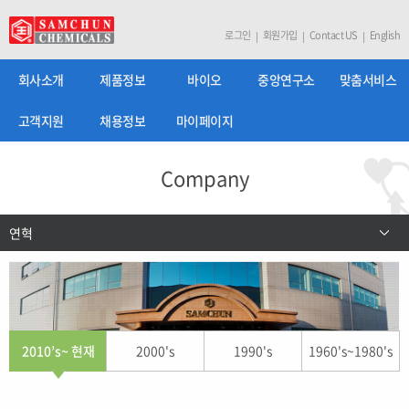
로그인
회원가입
Contact US
English
회사소개
제품정보
바이오
중앙연구소
맞춤서비스
고객지원
채용정보
마이페이지
Company
연혁
2010’s~ 현재
2000's
1990's
1960's~1980's